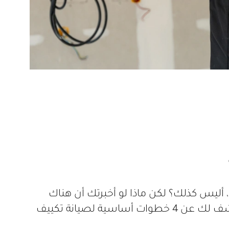
أليس كذلك؟ لكن ماذا لو أخبرتك أن هناك
طريقة لتجنب هذه المشكلة، والحفاظ على تكييفك يعمل بكفاءة طوال العام؟ في هذا المقال، سنكشف لك عن 4 خطوات أساسية لصيانة تكييف