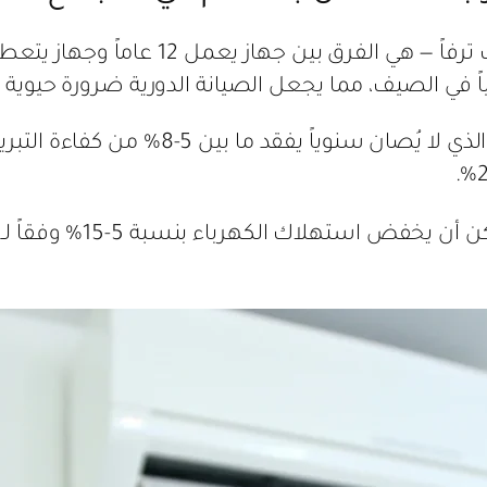
الدورية ليست ترفاً — هي الفرق ب
يخفض استهلاك الكهرباء بنسبة 5-15% وفقاً لـ