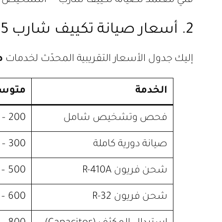
فني معتمد لصيانة تكييف شارب — التشخيص الصح
2. أسعار صيانة تكييف شارب 1.5 حصان في التجمع الخامس — الأرقام الحقيقية
إليك جدول الأسعار التقريبية المحدّث لخدمات
ص
الخدمة
متوسط 
فحص وتشخيص شامل
200 – 400
صيانة دورية كاملة
300 – 700
شحن فريون R-410A
500 – 1,200
شحن فريون R-32
600 – 1,400