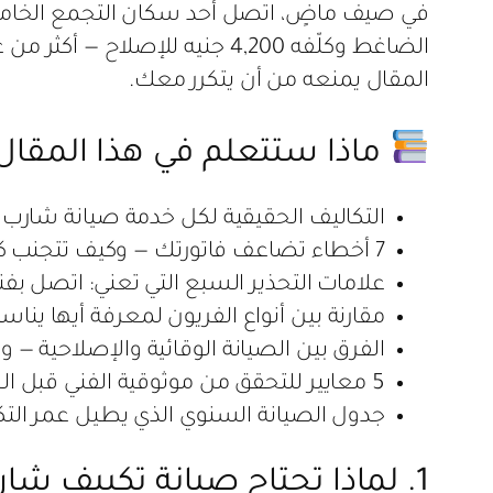
الضاغط وكلّفه 4,200 جنيه للإص
المقال يمنعه من أن يتكرر معك.
ماذا ستتعلم في هذا المقال
التكاليف الحقيقية لكل خدمة صيانة شارب 1.5 حصان — بأرقام دقيقة محدّثة
7 أخطاء تضاعف فاتورتك — وكيف تتجنب كل واحدة منها
علامات التحذير السبع التي تعني: اتصل بفن
مقارنة بين أنواع الفريون لمعرفة أيها يناس
الفرق بين الصيانة الوقائية والإصلاحية — وكيف توفر 60%
5 معايير للتحقق من موثوقية الفني قبل السماح له بلمس جهازك
جدول الصيانة السنوي الذي يطيل عمر التكييف لأ
1. لماذا تحتاج صيانة تكييف شارب 1.5 حصان بانتظام في التجمع الخامس؟