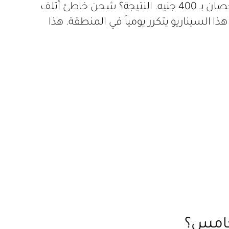
في صيف ماضٍ، اتصل أحد سكان التجمع الخامس بفني غير معتمد لشحن فريون تكييف شارب 1.5 حصان بـ 400 جنيه. النتيجة؟ شحن خاطئ أتلف
و أن هذا السيناريو يتكرر يومياً في المنطقة. هذا