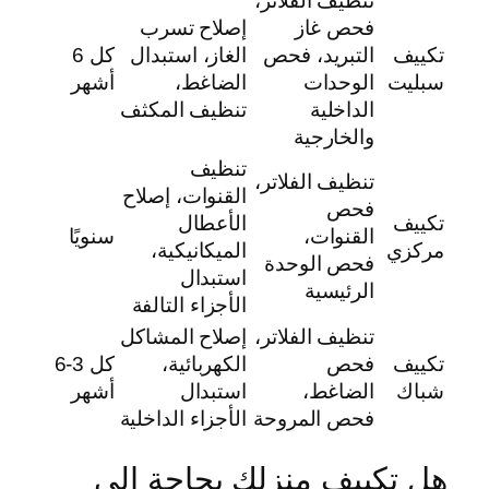
تنظيف الفلاتر،
فحص غاز
إصلاح تسرب
تكييف
التبريد، فحص
الغاز، استبدال
كل 6
سبليت
الوحدات
الضاغط،
أشهر
الداخلية
تنظيف المكثف
والخارجية
تنظيف
تنظيف الفلاتر،
القنوات، إصلاح
فحص
تكييف
الأعطال
القنوات،
سنويًا
مركزي
الميكانيكية،
فحص الوحدة
استبدال
الرئيسية
الأجزاء التالفة
تنظيف الفلاتر،
إصلاح المشاكل
تكييف
فحص
الكهربائية،
كل 3-6
شباك
الضاغط،
استبدال
أشهر
فحص المروحة
الأجزاء الداخلية
هل تكييف منزلك بحاجة إلى