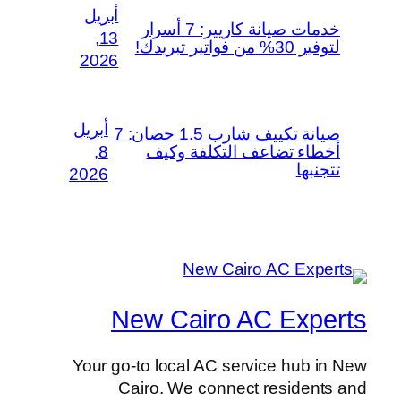
أبريل
خدمات صيانة كاريير: 7 أسرار
13,
لتوفير 30% من فواتير تبريدك!
2026
أبريل
صيانة تكييف شارب 1.5 حصان: 7
أخطاء تضاعف التكلفة وكيف
8,
تتجنبها
2026
New Cairo AC Experts
Your go-to local AC service hub in New
Cairo. We connect residents and