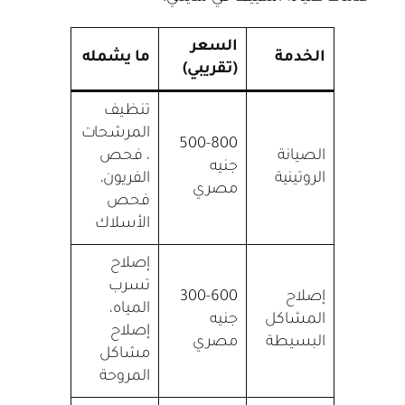
السعر
الخدمة
ما يشمله
(تقريبي)
تنظيف
المرشحات
500-800
الصيانة
، فحص
جنيه
الروتينية
الفريون،
مصري
فحص
الأسلاك
إصلاح
تسرب
إصلاح
300-600
المياه،
المشاكل
جنيه
إصلاح
البسيطة
مصري
مشاكل
المروحة