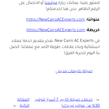
للعثور علينا، يمكنك زيارة
موقعنا
أو الاتصال على
الرقم الظاهر. نحن هنا لخدمتكم!
عنواننا:
https://NewCairoACExperts.com
خريطة:
https://NewCairoACExperts.com
في New Cairo AC Experts، نفخر بتقديم خدمة عملاء
استثنائية وبناء علاقات طويلة الأمد مع عملائنا. اتصل
بنا اليوم لتجربة الفرق!
صيانة تكييفات مدينتي
←
خدمات صيانة كاريير: 7 أسرار لتوفير
المقالة
30% من فواتير تبريدك!
التالية
→