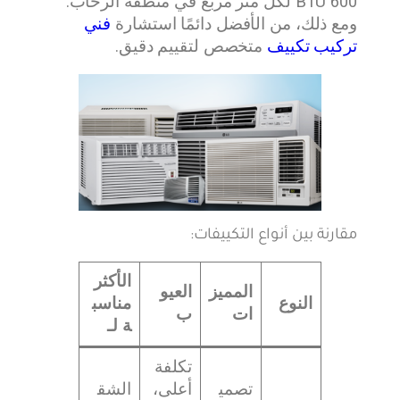
600 BTU لكل متر مربع في منطقة الرحاب.
ومع ذلك، من الأفضل دائمًا استشارة
فني
تركيب تكييف
متخصص لتقييم دقيق.
مقارنة بين أنواع التكييفات:
الأكثر
المميز
العيو
النوع
مناسب
ات
ب
ة لـ
تكلفة
تصمي
أعلى،
الشق