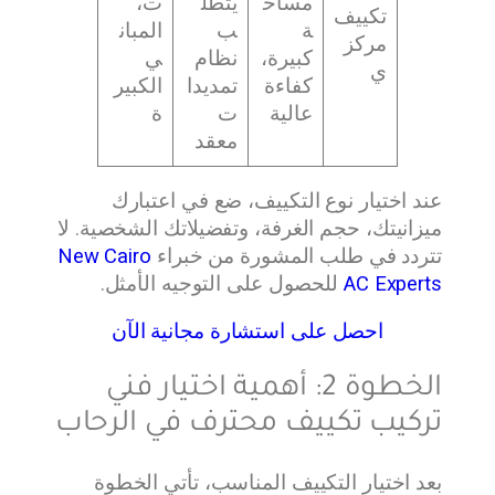
مساح
يتطل
ت،
تكييف
ة
ب
المبان
مركز
كبيرة،
نظام
ي
ي
كفاءة
تمديدا
الكبير
عالية
ت
ة
معقد
عند اختيار نوع التكييف، ضع في اعتبارك
ميزانيتك، حجم الغرفة، وتفضيلاتك الشخصية. لا
تتردد في طلب المشورة من خبراء
New Cairo
AC Experts
للحصول على التوجيه الأمثل.
احصل على استشارة مجانية الآن
الخطوة 2: أهمية اختيار فني
تركيب تكييف محترف في الرحاب
بعد اختيار التكييف المناسب، تأتي الخطوة