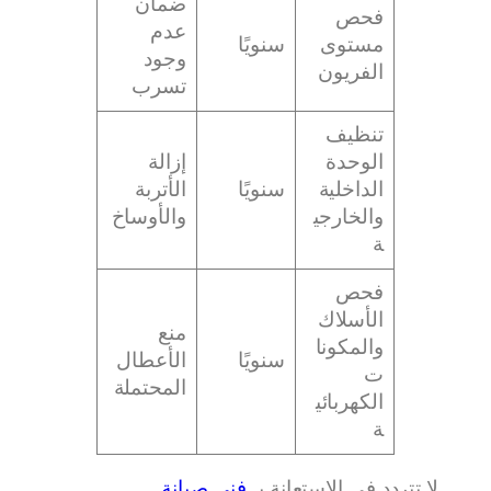
ضمان
فحص
عدم
مستوى
سنويًا
وجود
الفريون
تسرب
تنظيف
الوحدة
إزالة
الداخلية
سنويًا
الأتربة
والخارجي
والأوساخ
ة
فحص
الأسلاك
منع
والمكونا
سنويًا
الأعطال
ت
المحتملة
الكهربائي
ة
لا تتردد في الاستعانة بـ
فني صيانة