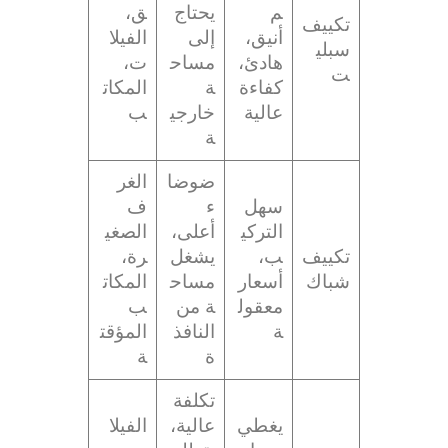
م
يحتاج
ق،
تكييف
أنيق،
إلى
الفيلا
سبلي
هادئ،
مساح
ت،
ت
كفاءة
ة
المكات
عالية
خارجي
ب
ة
ضوضا
الغر
سهل
ء
ف
التركي
أعلى،
الصغي
تكييف
ب،
يشغل
رة،
شباك
أسعار
مساح
المكات
معقول
ة من
ب
ة
النافذ
المؤقت
ة
ة
تكلفة
يغطي
عالية،
الفيلا