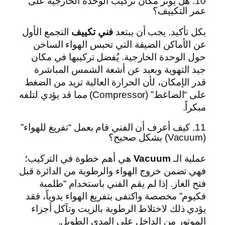
10. هل يؤثر مكان تركيب الوحدة الخارجية على
عمر التكييف؟
بكل تأكيد. يجب أن يبتعد
فني تكييف
التجمع الأول
عن الأماكن الضيقة التي تحبس الهواء الساخن
حول الوحدة الخارجية. يُفضل تركيبها في مكان
جيد التهوية وبعيد عن أشعة الشمس المباشرة
قدر الإمكان، لأن الحرارة العالية تزيد من الضغط
على “الضاغط” (Compressor) مما قد يؤدي لتلفه
مبكراً.
11. كيف أعرف أن الفني قام بعمل “تفريغ للهواء”
(Vacuum) بشكل صحيح؟
عملية الـ
Vacuum
هي أهم خطوة في التركيب؛
فهي تضمن خروج الهواء والرطوبة من الدائرة قبل
فتح الغاز. إذا لم يقم الفني باستخدام “طلمبة
فكيوم” مخصصة واكتفى بتفريغ الهواء يدوياً، فقد
يؤدي ذلك لاختلاط الرطوبة بالزيت وتآكل أجزاء
الموتور من الداخل على المدى الطويل.