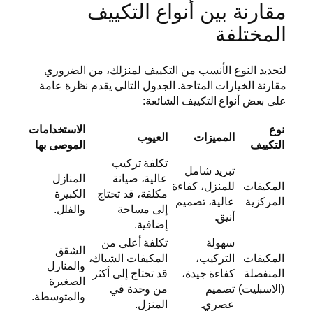
مقارنة بين أنواع التكييف
المختلفة
لتحديد النوع الأنسب من التكييف لمنزلك، من الضروري
مقارنة الخيارات المتاحة. الجدول التالي يقدم نظرة عامة
على بعض أنواع التكييف الشائعة:
نوع
الاستخدامات
المميزات
العيوب
التكييف
الموصى بها
تكلفة تركيب
تبريد شامل
عالية، صيانة
المنازل
المكيفات
للمنزل، كفاءة
مكلفة، قد تحتاج
الكبيرة
المركزية
عالية، تصميم
إلى مساحة
والفلل.
أنيق.
إضافية.
سهولة
تكلفة أعلى من
الشقق
المكيفات
التركيب،
المكيفات الشباك،
والمنازل
المنفصلة
كفاءة جيدة،
قد تحتاج إلى أكثر
الصغيرة
(الاسبليت)
تصميم
من وحدة في
والمتوسطة.
عصري.
المنزل.