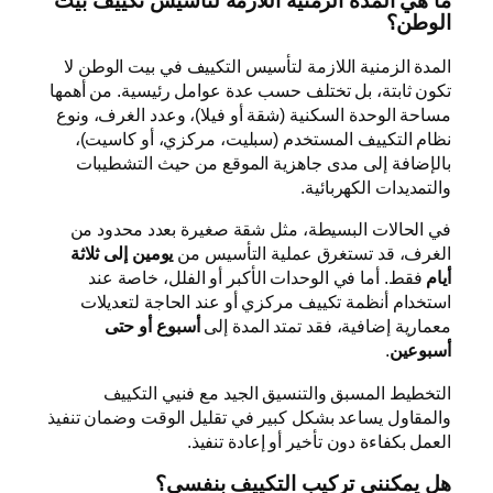
ما هي المدة الزمنية اللازمة لتأسيس تكييف بيت
الوطن؟
المدة الزمنية اللازمة لتأسيس التكييف في بيت الوطن لا
تكون ثابتة، بل تختلف حسب عدة عوامل رئيسية. من أهمها
مساحة الوحدة السكنية (شقة أو فيلا)، وعدد الغرف، ونوع
نظام التكييف المستخدم (سبليت، مركزي، أو كاسيت)،
بالإضافة إلى مدى جاهزية الموقع من حيث التشطيبات
والتمديدات الكهربائية.
في الحالات البسيطة، مثل شقة صغيرة بعدد محدود من
الغرف، قد تستغرق عملية التأسيس من
يومين إلى ثلاثة
أيام
فقط. أما في الوحدات الأكبر أو الفلل، خاصة عند
استخدام أنظمة تكييف مركزي أو عند الحاجة لتعديلات
معمارية إضافية، فقد تمتد المدة إلى
أسبوع أو حتى
أسبوعين
.
التخطيط المسبق والتنسيق الجيد مع فنيي التكييف
والمقاول يساعد بشكل كبير في تقليل الوقت وضمان تنفيذ
العمل بكفاءة دون تأخير أو إعادة تنفيذ.
هل يمكنني تركيب التكييف بنفسي؟