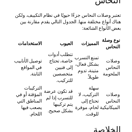
النحاس
تعتبر وصلات النحاس جزءًا حيويًا في نظام التكييف، ولكن
هناك أنواع مختلفة منها. الجدول التالي يقدم مقارنة بين
بعض الأنواع الشائعة:
نوع وصلة
المميزات
العيوب
الاستخدامات
النحاس
تتطلب أدوات
تمنع التسرب
وصلات
خاصة، تحتاج
توصيل الأنابيب
بشكل فعال،
النحاس
إلى فنيين
في المواقع
متينة، تدوم
الملحومة
متخصصين
الثابتة.
طويلاً.
للتركيب.
سهلة
التركيبات
قد تكون عرضة
وصلات
التركيب، لا
المؤقتة أو في
للتسرب إذا لم
النحاس
تحتاج إلى
المناطق التي
يتم تركيبها
الميكانيكية
لحام، موفرة
يصعب فيها
بشكل صحيح.
للوقت.
اللحام.
الخلاصة