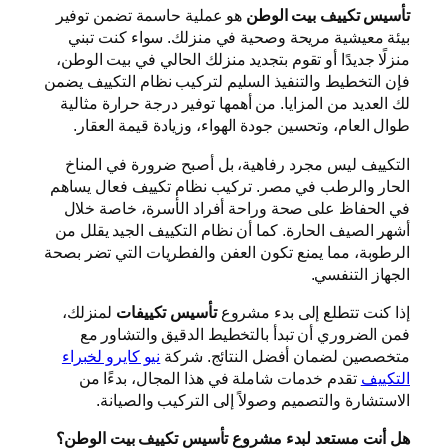
تأسيس تكييف بيت الوطن
هو عملية حاسمة تضمن توفير
بيئة معيشية مريحة وصحية في منزلك. سواء كنت تبني
منزلًا جديدًا أو تقوم بتجديد منزلك الحالي في بيت الوطن،
فإن التخطيط والتنفيذ السليم لتركيب نظام التكييف يضمن
لك العديد من المزايا. من أهمها توفير درجة حرارة مثالية
طوال العام، وتحسين جودة الهواء، وزيادة قيمة العقار.
التكييف ليس مجرد رفاهية، بل أصبح ضرورة في المناخ
الحار والرطب في مصر. تركيب نظام تكييف فعال يساهم
في الحفاظ على صحة وراحة أفراد الأسرة، خاصة خلال
أشهر الصيف الحارة. كما أن نظام التكييف الجيد يقلل من
الرطوبة، مما يمنع تكون العفن والفطريات التي تضر بصحة
الجهاز التنفسي.
إذا كنت تتطلع إلى بدء مشروع
تأسيس تكييفات
لمنزلك،
فمن الضروري أن تبدأ بالتخطيط الدقيق والتشاور مع
متخصصين لضمان أفضل النتائج. شركة
نيو كايرو لخبراء
التكييف
تقدم خدمات شاملة في هذا المجال، بدءًا من
الاستشارة والتصميم وصولاً إلى التركيب والصيانة.
هل أنت مستعد لبدء مشروع تأسيس تكييف بيت الوطن؟