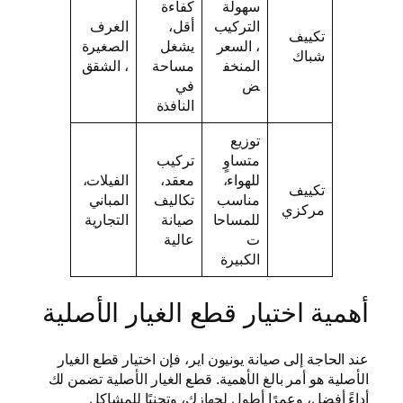
سهولة
كفاءة
التركيب
أقل،
الغرف
تكييف
، السعر
يشغل
الصغيرة
شباك
المنخف
مساحة
، الشقق
ض
في
النافذة
توزيع
متساوٍ
تركيب
للهواء،
معقد،
الفيلات،
تكييف
مناسب
تكاليف
المباني
مركزي
للمساحا
صيانة
التجارية
ت
عالية
الكبيرة
أهمية اختيار قطع الغيار الأصلية
عند الحاجة إلى صيانة يونيون اير، فإن اختيار قطع الغيار
الأصلية هو أمر بالغ الأهمية. قطع الغيار الأصلية تضمن لك
أداءً أفضل، وعمرًا أطول لجهازك، وتجنبًا للمشاكل