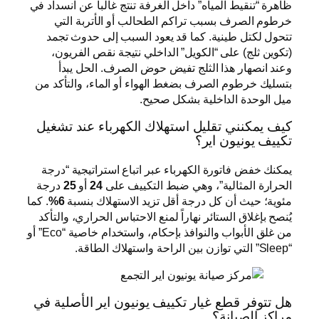
ظاهرة “تنقيط المياه” داخل الغرفة تنتج غالباً عن انسداد في
خرطوم الصرف بسبب تراكم الطحالب أو الأتربة التي
تتحول لكتل طينية. كما قد يعود السبب إلى حدوث تجمد
(تكوين ثلج) على “الكويل” الداخلي نتيجة نقص الفريون،
وعند انصهار هذا الثلج تفيض حوض الصرف. الحل يبدأ
بتسليك خرطوم الصرف بضغط الهواء أو الماء، والتأكد من
ميل الوحدة الداخلية بشكل صحيح.
كيف يمكنني تقليل استهلاك الكهرباء عند تشغيل
تكييف يونيون اير؟
يمكنك خفض فاتورة الكهرباء عبر اتباع استراتيجية “درجة
الحرارة المثالية”، وهي ضبط التكييف على
24
أو
25
درجة
مئوية؛ حيث أن كل درجة أقل تزيد الاستهلاك بنسبة
6%
. كما
يُنصح بإغلاق الستائر نهاراً لمنع الاحتباس الحراري، والتأكد
من غلق الأبواب والنوافذ بإحكام، واستخدام خاصية “Eco” أو
“Sleep” التي توازن بين الراحة واستهلاك الطاقة.
هل تتوفر قطع غيار تكييف يونيون اير الأصلية في
مراكز الصيانة؟