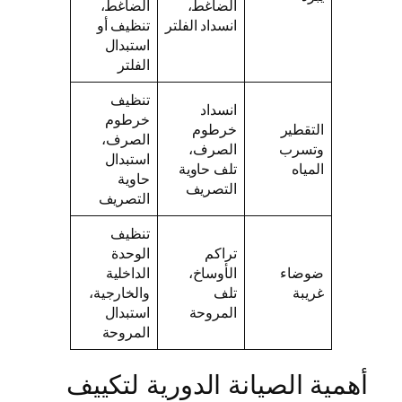
الضاغط،
الضاغط،
انسداد الفلتر
تنظيف أو
استبدال
الفلتر
تنظيف
انسداد
خرطوم
التقطير
خرطوم
الصرف،
وتسرب
الصرف،
استبدال
المياه
تلف حاوية
حاوية
التصريف
التصريف
تنظيف
تراكم
الوحدة
ضوضاء
الأوساخ،
الداخلية
غريبة
تلف
والخارجية،
المروحة
استبدال
المروحة
أهمية الصيانة الدورية لتكييف