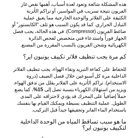
هذه المشكلة شائعة وتعود لعدة أسباب، أهمها نقص غاز
الفريون نتيجة تسريب في المواسير، أو تراكم الأتربة
الكثيفة على الفلاتر والوحدة الخارجية مما يعيق عملية
التبادل الحراري. كما قد يكون السبب هو تلف “الكابستور” أو
ضاغط الفريون (Compressor). في هذه الحالة، يجب فصل
الجهاز فوراً واستدعاء فني متخصص لفحص الدائرة
الكهربائية وشحن الفريون بالنسب المقررة من المصنع.
كم مرة يجب تنظيف فلاتر تكييف يونيون اير؟
للحفاظ على كفاءة التبريد ونقاء الهواء، يجب تنظيف الفلاتر
الداخلية مرة كل أسبوعين خلال فصل الصيف (ذروة
الاستخدام). تراكم الأتربة على الفلاتر يقلل من تدفق الهواء،
ويزيد من استهلاك الكهرباء بنسبة تصل إلى
15%
، كما يضع
حملاً إضافياً على المحرك قد يؤدي لاحتراقه على المدى
الطويل. عملية التنظيف بسيطة ويمكنك القيام بها بنفسك
باستخدام الماء الفاتر وتجفيفها جيداً قبل التركيب.
ما هو سبب تساقط المياه من الوحدة الداخلية
لتكييف يونيون اير؟