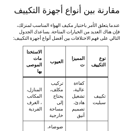
مقارنة بين أنواع أجهزة التكييف
عندما يتعلق الأمر باختيار مكيف الهواء المناسب لمنزلك،
فإن هناك العديد من الخيارات المتاحة. يساعدك الجدول
التالي على فهم الاختلافات بين أفضل أنواع أجهزة التكييف:
الاستخدا
نوع
المميزا
مات
العيوب
التكييف
ت
الموصى
بها
كفاءة
تركيب
عالية،
مكلف،
المنازل،
تكييف
تشغيل
يحتاج
المكاتب
سبليت
هادئ،
إلى
، الغرف
تصميم
مساحة
الفردية
أنيق
خارجية
ضوضاء،