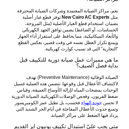
نعم، مراكز الصيانة المعتمدة وشركات الصيانة المحترفة
مثل
New Cairo AC Experts
توفر قطع غيار أصلية
بضمان. استخدام قطع الغيار الأصلية (مثل المروحة،
الحساسات، أو الضاغط) يضمن توافق الجهد الكهربائي
والأبعاد الميكانيكية، مما يحافظ على استقرار أداء الجهاز
ويمنع تكرار العطل نفسه في وقت قصير، بعكس القطع
“التجارية” التي قد تسبب كوارث كهربائية.
ما هي مميزات عمل صيانة دورية للتكييف قبل
بداية فصل الصيف؟
الصيانة الوقائية (Preventive Maintenance) تهدف
لاكتشاف الأعطال قبل وقوعها. تتضمن هذه العملية غسيل
الوحدات بمضخات المياه لإزالة الأوساخ العميقة، وقياس
ضغط الفريون، وفحص الوصلات الكهربائية. الصيانة الدورية
لا تحسن
جودة الهواء
فحسب، بل تطيل عمر الكومبريسور
وتمنع حدوث الأعطال المفاجئة في أيام الحر الشديد التي
يزداد فيها الضغط على مراكز الصيانة.
متى يجب عليّ استبدال تكييف يونيون اير القديم