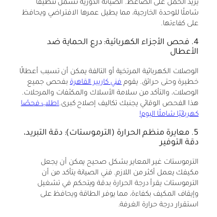
يزيد الحمل على الضاغط. الصيانة الدورية تشمل تنظيفًا
شاملًا للوحدة الخارجية، مما يطيل عمرها الافتراضي ويحافظ
على كفاءتها.
4. فحص الأجزاء الكهربائية: درع الحماية ضد
الأعطال
الوصلات الكهربائية المرتخية أو التالفة يمكن أن تسبب أعطالًا
خطيرة وحتى حرائق. يقوم
فني كاريير القاهرة
بفحص جميع
الوصلات، والتأكد من سلامة الأسلاك والمكثفات والمرحلات.
هذا الفحص الوقائي يجنبك تكاليف إصلاح كبرى.
اطلب فحصًا
كهربائيًا شاملًا اليوم!
5. معايرة منظم الحرارة (الترموستات): دقة التبريد،
دقة التوفير
الترموستات غير المعاير بشكل صحيح يمكن أن يجعل
مكيفك يعمل أكثر من اللازم. فني الصيانة يتأكد من أن
الترموستات يقرأ درجة الحرارة بدقة ويتحكم في تشغيل
وإيقاف المكيف بكفاءة، مما يوفر الطاقة ويحافظ على
استقرار درجة حرارة الغرفة.