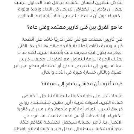
تتم كل شهرين لضمان الكفاءة. تجاهل هذه الجداول الزمنية
يمكن أن يؤدي إلى انخفاض تدريجي في الأداء وزيادة فاتورة
الكهرباء دون أن تلاحظ ذلك، حتى تتفاجأ بارتفاعها المفاجئ.
ما هو الفرق بين فني كاريير معتمد وفني عام؟
فني كاريير المعتمد هو فني تلقى تدريبًا خاصًا على أنظمة
كاريير ويعرف تفاصيلها الدقيقة وخصائصها الفريدة. الفني
العام قد يكون لديه معرفة عامة بأنظمة التبريد، لكنه قد لا
يمتلك الخبرة اللازمة للتعامل مع تعقيدات مكيفات كاريير،
مما قد يؤدي إلى تشخيص خاطئ أو استخدام قطع غيار غير
أصلية، وبالتالي خسارة كبيرة في الأداء والمال.
كيف أعرف أن مكيفي يحتاج إلى صيانة؟
علامات تدل على حاجة مكيفك للصيانة تشمل: انخفاض
كفاءة التبريد، أصوات غريبة (أزيز، طنين، خشخشة)، روائح
كريهة، تسرب للمياه، أو ارتفاع ملحوظ وغير مبرر في فاتورة
الكهرباء. إذا لاحظت أيًا من هذه العلامات، فلا تتردد في
الاتصال بنا. تأخير الصيانة سيجعل المشكلة تتفاقم حتمًا،
محولةً مشكلة بسيطة إلى عطل كبير وتكلفة إصلاح باهظة.