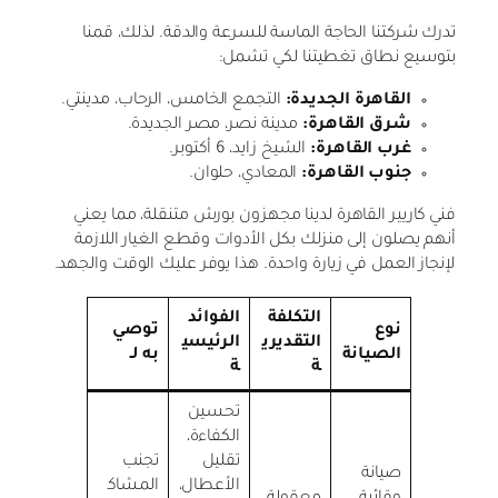
تدرك شركتنا الحاجة الماسة للسرعة والدقة. لذلك، قمنا
بتوسيع نطاق تغطيتنا لكي تشمل:
القاهرة الجديدة:
التجمع الخامس، الرحاب، مدينتي.
شرق القاهرة:
مدينة نصر، مصر الجديدة.
غرب القاهرة:
الشيخ زايد، 6 أكتوبر.
جنوب القاهرة:
المعادي، حلوان.
فني كاريير القاهرة لدينا مجهزون بورش متنقلة، مما يعني
أنهم يصلون إلى منزلك بكل الأدوات وقطع الغيار اللازمة
لإنجاز العمل في زيارة واحدة. هذا يوفر عليك الوقت والجهد.
التكلفة
الفوائد
نوع
توصي
التقديري
الرئيسي
الصيانة
به لـ
ة
ة
تحسين
الكفاءة،
تقليل
تجنب
صيانة
الأعطال،
المشاك