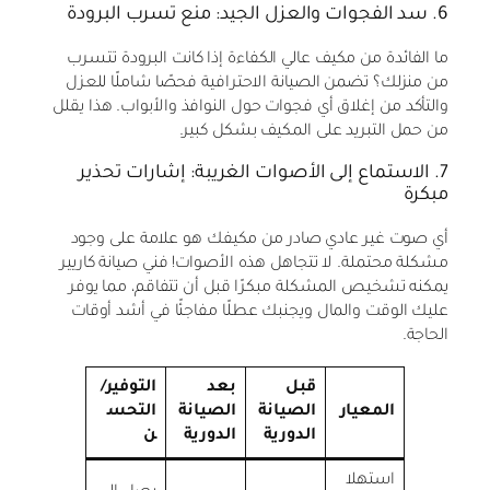
6. سد الفجوات والعزل الجيد: منع تسرب البرودة
ما الفائدة من مكيف عالي الكفاءة إذا كانت البرودة تتسرب
من منزلك؟ تضمن الصيانة الاحترافية فحصًا شاملًا للعزل
والتأكد من إغلاق أي فجوات حول النوافذ والأبواب. هذا يقلل
من حمل التبريد على المكيف بشكل كبير.
7. الاستماع إلى الأصوات الغريبة: إشارات تحذير
مبكرة
أي صوت غير عادي صادر من مكيفك هو علامة على وجود
مشكلة محتملة. لا تتجاهل هذه الأصوات! فني صيانة كاريير
يمكنه تشخيص المشكلة مبكرًا قبل أن تتفاقم، مما يوفر
عليك الوقت والمال ويجنبك عطلًا مفاجئًا في أشد أوقات
الحاجة.
قبل
بعد
التوفير/
المعيار
الصيانة
الصيانة
التحس
الدورية
الدورية
ن
استهلا