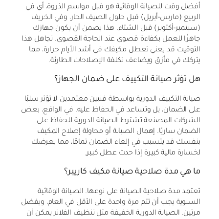
أفضل وقت للصيانة الوقائية هو قبل مواسم الذروة، أي في
الربيع (مارس-أبريل) قبل حلول الصيف الحار، وفي الخريف
(سبتمبر-أكتوبر) قبل الشتاء. هذا يضمن أن يكون جهازك
جاهزًا للعمل بكفاءة قصوى عند الحاجة القصوى. تجاهل هذا
التوقيت قد يعني تعطل مكيفك في أشد الأيام حرارة، مما
يتركك في مأزق ويضاعف تكلفة الإصلاحات الطارئة.
هل تؤثر صيانة التكييف على ضمان الجهاز؟
صيانة التكييف الدورية بواسطة فنيين معتمدين لا تؤثر سلبًا
على الضمان، بل وتساعد في الحفاظ عليه. في الواقع، بعض
الشركات المصنعة تشترط الصيانة الدورية للحفاظ على
الضمان ساريًا. إهمال الصيانة أو محاولة إصلاح المكيف
بنفسك قد يتسبب في إلغاء الضمان تمامًا، مما يعرضك
لخسارة مالية كبيرة إذا حدث عطل كبير.
ما هي مدة صلاحية صيانة مكيف كاريير؟
تعتمد مدة صلاحية الصيانة على نوعها. الصيانة الوقائية
السنوية يجب أن تتم مرة واحدة على الأقل في العام، ويفضل
مرتين. الصيانة الدورية الخفيفة مثل تنظيف الفلاتر يمكن أن