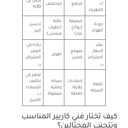
يصل إلى
ك
مرتفع
منخفض
30%
الكهرباء
ضعيفة
عالية
جودة
تحسن
(روائح،
(نظيف،
الهواء
كبير
غبار)
منعش)
عمر
زيادة في
الجهاز
متوقع
العمر
طويل
الافتراض
قصير
الافتراض
ي
ي
توفير في
إصلاحات
صيانة
تكاليف
تكلفة
طارئة
وقائية
الإصلاحا
الصيانة
باهظة
معقولة
ت
الكبرى
كيف تختار فني كاريير المناسب
وتتجنب المحتالين؟