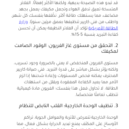
قد تبدو هذه النصيحة بديهية، ولكنها الأكثر إهمالًا. الفلاتر
المتسخة تعيق تدفق الهواء وتجعل مكيفك يعمل بجهد
مضاعف، مما يستهلك طاقة أكثر. نظّفها بنفسك كل شهر،
واطلب من فني كاريير تنظيفها بعمق مرتين سنويًا.
وزارة
الطاقة الأمريكية
تؤكد أن الفلاتر النظيفة يمكن أن تحسن
كفاءة التبريد بنسبة 5-15%.
2. التحقق من مستوى غاز الفريون: الوقود الصامت
لمكيفك
مستوى الفريون المنخفض لا يعني بالضرورة وجود تسريب،
ولكنه يؤثر بشكل مباشر على قدرة التبريد. فني صيانة كاريير
المحترف يمكنه فحص المستويات وإعادة شحنها إذا لزم
الأمر، مما يعيد الكفاءة المفقودة ويقلل من استهلاك
الطاقة. لا تحاول فعل هذا بنفسك؛ الفريون مادة كيميائية
تتطلب تعاملًا متخصصًا.
3. تنظيف الوحدة الخارجية: القلب النابض للنظام
الوحدة الخارجية تتعرض للأتربة والعوامل الجوية. تراكم
الأوساخ على المكثف يمنع تبديد الحرارة بشكل فعال، مما