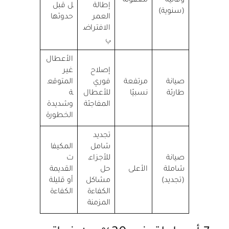
وقائية
معقولة
إطالة
ل قبل
(سنوية)
العمر
حدوثها
الافتراض
ي
الأعطال
إصلاح
غير
صيانة
مرتفعة
فوري
المتوقع
طارئة
نسبيًا
للأعطال
ة
المفاجئة
وشديدة
الخطورة
تجديد
شامل
المكيفا
صيانة
للأجزاء،
ت
شاملة
الأعلى
حل
القديمة
(تجديد)
مشاكل
أو قليلة
الكفاءة
الكفاءة
المزمنة