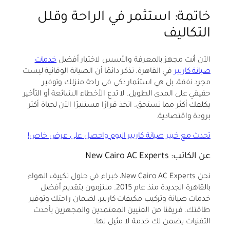
خاتمة: استثمر في الراحة وقلل
التكاليف
الآن أنت مجهز بالمعرفة والأسس لاختيار أفضل
خدمات
صيانة كاريير
في القاهرة. تذكر دائمًا أن الصيانة الوقائية ليست
مجرد نفقة، بل هي استثمار ذكي في راحة منزلك وتوفير
حقيقي على المدى الطويل. لا تدع الأخطاء الشائعة أو التأخير
يكلفك أكثر مما تستحق. اتخذ قرارًا مستنيرًا الآن لحياة أكثر
برودة واقتصادية.
تحدث مع خبير صيانة كاريير اليوم واحصل على عرض خاص!
عن الكاتب: New Cairo AC Experts
نحن New Cairo AC Experts، خبراء في حلول تكييف الهواء
بالقاهرة الجديدة منذ عام 2015. ملتزمون بتقديم أفضل
خدمات صيانة وتركيب مكيفات كاريير، لضمان راحتك وتوفير
طاقتك. فريقنا من الفنيين المعتمدين والمجهزين بأحدث
التقنيات يضمن لك خدمة لا مثيل لها.