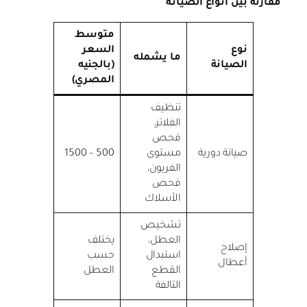
مقارنة بين أنواع الصيانة
متوسط
نوع
السعر
ما يشمله
الصيانة
(بالجنيه
المصري)
تنظيف
الفلاتر،
فحص
صيانة دورية
مستوى
500 – 1500
الفريون،
فحص
الأسلاك
تشخيص
العطل،
يختلف
إصلاح
استبدال
حسب
أعطال
القطع
العطل
التالفة