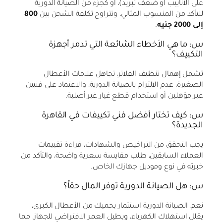
على الأنابيب أو ضعف تبريد)، أو كجزء من الصيانة الدورية
للتأكد من المنسوب المثالي. وتتراوح تكلفة الشحن بين
800
إلى 2000 جنيه
.
س: ما هي الأخطاء الشائعة التي تدمر أجهزة
التكييف؟
تشمل إهمال تنظيف الفلاتر، تجاهل علامات الأعطال
الصغيرة، عدم الالتزام بالصيانة الدورية، والاعتماد على فنيين
غير مؤهلين أو استخدام قطع غيار غير أصلية.
س: كيف تختار أفضل فني تكييفات في القاهرة
الجديدة؟
يجب التحقق من التراخيص والشهادات، قراءة تقييمات
العملاء السابقين، طلب مقايسة سعرية واضحة، والتأكد من
خبرته في نوع وموديل جهازك الخاص.
س: هل الصيانة الدورية توفر المال حقاً؟
نعم، الصيانة الدورية استثمار يحميك من الأعطال الكبرى،
يقلل استهلاك الكهرباء، ويطيل العمر الافتراضي للجهاز، مما