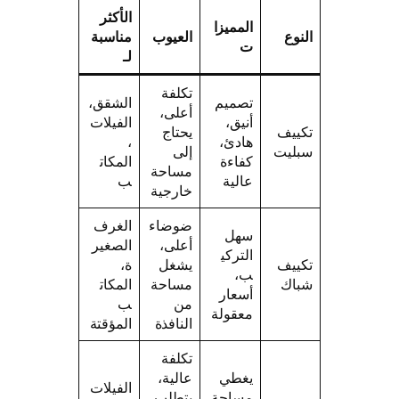
الأكثر
المميزا
النوع
العيوب
مناسبة
ت
لـ
تكلفة
تصميم
الشقق،
أعلى،
أنيق،
الفيلات
تكييف
يحتاج
هادئ،
،
سبليت
إلى
كفاءة
المكات
مساحة
عالية
ب
خارجية
ضوضاء
الغرف
سهل
أعلى،
الصغير
التركي
تكييف
يشغل
ة،
ب،
شباك
مساحة
المكات
أسعار
من
ب
معقولة
النافذة
المؤقتة
تكلفة
يغطي
عالية،
الفيلات
مساحة
يتطلب